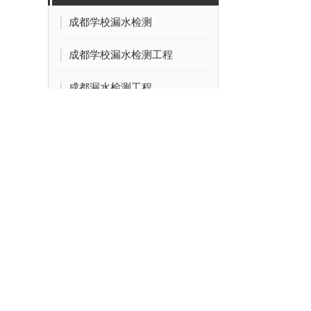
成都学校漏水检测
成都学校漏水检测工程
成都漏水检测工程
成都学校漏水检测公司
单位漏水检测
成都漏水检测施工
确认渗漏的
接近）的**固
成都单位漏水检测
业主用水时的注
成都单位漏水检测公司
损坏分路，按竣
隐蔽处的接口和
小区漏水检测