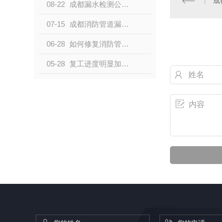
成
08-22
成都漏水检测公司分享生活中常见漏水场合
07-15
成都消防管道漏水检测方法是什么？
06-28
如何修复消防管道漏水？看成都自来水漏水检测公司小编怎么说
05-28
复工进度明显加快 工信部部署全力提振工业经济举措